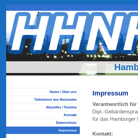
Hamb
Impressum
Home / Über uns
Teilnehmer des Netzwerks
Verantwortlich für
Aktuelles / Termine
Dipl.-Gebärdenspra
Kontakt
für das Hamburger
Datenschutz
Impressum
Kontakt: