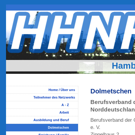
Hamb
Dolmetschen
Home / Über uns
Teilnehmer des Netzwerks
Berufsverband 
A - Z
Norddeutschland
Arbeit
Berufsverband der 
Ausbildung und Beruf
e. V.
Dolmetschen
Zippelhaus 2