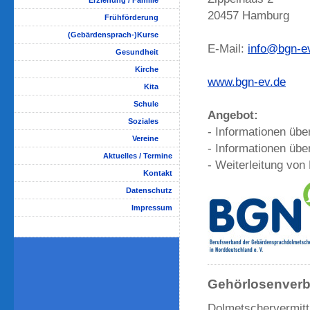
Erziehung / Familie
20457 Hamburg
Frühförderung
(Gebärdensprach-)Kurse
E-Mail:
info@bgn-e
Gesundheit
Kirche
www.bgn-ev.de
Kita
Schule
Angebot:
Soziales
- Informationen üb
Vereine
- Informationen üb
Aktuelles / Termine
- Weiterleitung von
Kontakt
Datenschutz
Impressum
Gehörlosenverb
Dolmetschervermitt